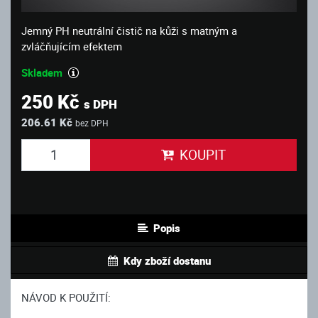
Jemný PH neutrální čistič na kůži s matným a
zvláčňujícím efektem
Skladem
250 Kč
s DPH
206.61 Kč
bez DPH
KOUPIT
Popis
Kdy zboží dostanu
NÁVOD K POUŽITÍ: