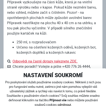
Přípravek vyzkoušejte na části kůže, která je na vnitřní
straně výrobku nebo v kapse. Pokud kůže nezmění barvu,
nebo vzhled, můžete začít s čištěním. Pozor! - na
opotřebených plochách může způsobit uvolnění barev.
Přípravek nastříkejte na plochu 40 x 40 cm a na utěrku, a
tou pak plochu vyčistěte. V případě silného znečištění
použijte kartáček na kůži.
250 ml, s rozprašovačem
Určeno na ošetření kožených oděvů, kožených bot,
kožených doplňků a kožených rukavic
Odpovědi na časté dotazy naleznete ZDE.
Chcete poradit? Volejte a pište +420 776 26 4444,
info@4SR.cz
NASTAVENÍ SOUKROMÍ
Komunikujete raději přes Messenger?
Jsme online!
Pro poskytování služeb používáme soubory cookies. Některé z nich jsou
pro fungování webu nutné, zatímco jiné nám pomohou vylepšit váš
uživatelský zážitek a rychleji vás navést k tomu, co právě hledáte.
SOUVISEJÍCÍ PRODUKTY
Souhlasíte s používáním všech cookies? Svůj souhlas můžete snadno
definovat kliknutím na tlačítko
Přijmout vše
nebo můžete používání
souborů cookies
odmítnout
.