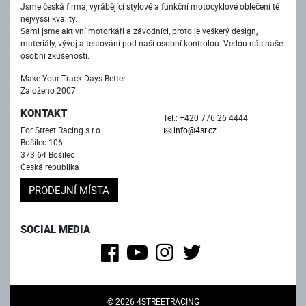
Jsme česká firma, vyrábějící stylové a funkční motocyklové oblečení té
nejvyšší kvality.
Sami jsme aktivní motorkáři a závodníci, proto je veškerý design,
materiály, vývoj a testování pod naší osobní kontrolou. Vedou nás naše
osobní zkušenosti.
Make Your Track Days Better
Založeno 2007
KONTAKT
Tel.: +420 776 26 4444
For Street Racing s.r.o.
info@4sr.cz
Bošilec 106
373 64 Bošilec
Česká republika
PRODEJNÍ MÍSTA
SOCIAL MEDIA
© 2026 4STREETRACING