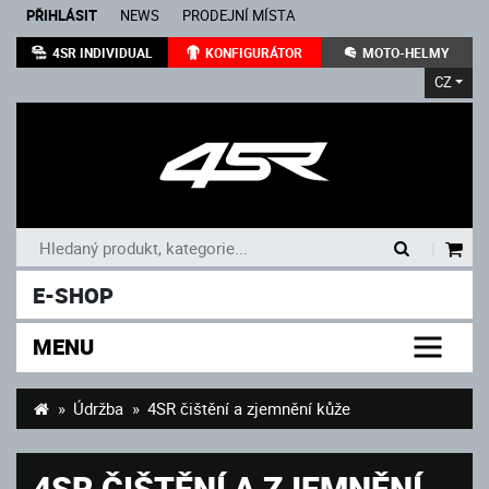
PŘIHLÁSIT
NEWS
PRODEJNÍ MÍSTA
4SR INDIVIDUAL
KONFIGURÁTOR
MOTO-HELMY
CZ
|
E-SHOP
MENU
Údržba
4SR čištění a zjemnění kůže
4SR ČIŠTĚNÍ A ZJEMNĚNÍ