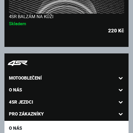
4SR BALZÁM NA KŮŽI
Skladem
220
Kč
MOTOOBLEČENÍ
O NÁS
4SR JEZDCI
PRO ZÁKAZNÍKY
O NÁS