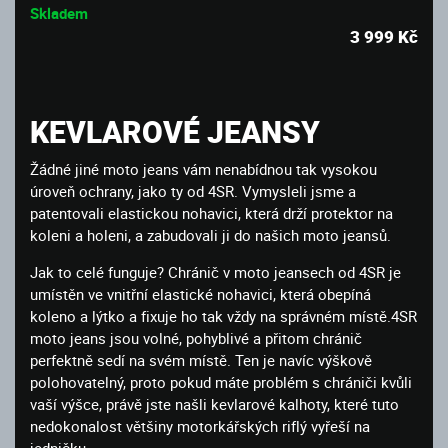
Skladem
3 999
Kč
KEVLAROVÉ JEANSY
Žádné jiné moto jeans vám nenabídnou tak vysokou
úroveň ochrany, jako ty od 4SR. Vymysleli jsme a
patentovali elastickou nohavici, která drží protektor na
koleni a holeni, a zabudovali ji do našich moto jeansů.
Jak to celé funguje? Chránič v moto jeansech od 4SR je
umístěn ve vnitřní elastické nohavici, která obepíná
koleno a lýtko a fixuje ho tak vždy na správném místě.4SR
moto jeans jsou volné, pohyblivé a přitom chránič
perfektně sedí na svém místě. Ten je navíc výškově
polohovatelný, proto pokud máte problém s chrániči kvůli
vaší výšce, právě jste našli kevlarové kalhoty, které tuto
nedokonalost většiny motorkářských riflý vyřeší na
jedničku.