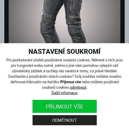
NASTAVENÍ SOUKROMÍ
Pro poskytování služeb používáme soubory cookies. Některé z nich jsou
pro fungování webu nutné, zatímco jiné nám pomohou vylepšit váš
uživatelský zážitek a rychleji vás navést k tomu, co právě hledáte.
Souhlasíte s používáním všech cookies? Svůj souhlas můžete snadno
CLUB SPORT GREY
definovat kliknutím na tlačítko
Přijmout vše
nebo můžete používání
Skladem
souborů cookies
odmítnout
.
4 499
Kč
Další informace
PŘIJMOUT VŠE
ODMÍTNOUT