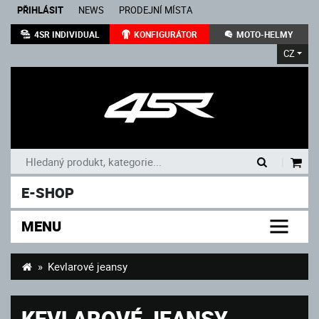
PŘIHLÁSIT
NEWS
PRODEJNÍ MÍSTA
4SR INDIVIDUAL
KONFIGURÁTOR
MOTO-HELMY
CZ
|
E-SHOP
MENU
Kevlarové jeansy
KEVLAROVÉ JEANSY