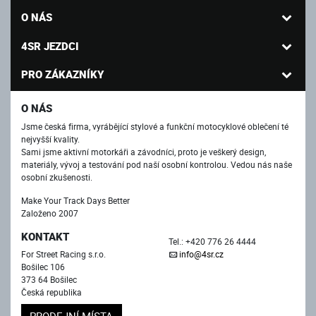
O NÁS
4SR JEZDCI
PRO ZÁKAZNÍKY
O NÁS
Jsme česká firma, vyrábějící stylové a funkční motocyklové oblečení té
nejvyšší kvality.
Sami jsme aktivní motorkáři a závodníci, proto je veškerý design,
materiály, vývoj a testování pod naší osobní kontrolou. Vedou nás naše
osobní zkušenosti.
Make Your Track Days Better
Založeno 2007
KONTAKT
Tel.: +420 776 26 4444
For Street Racing s.r.o.
info@4sr.cz
Bošilec 106
373 64 Bošilec
Česká republika