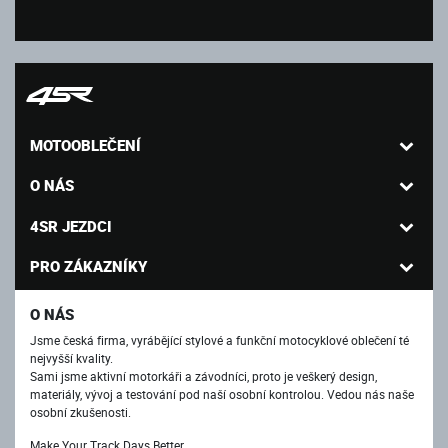
MOTOOBLEČENÍ
O NÁS
4SR JEZDCI
PRO ZÁKAZNÍKY
O NÁS
Jsme česká firma, vyrábějící stylové a funkční motocyklové oblečení té
nejvyšší kvality.
Sami jsme aktivní motorkáři a závodníci, proto je veškerý design,
materiály, vývoj a testování pod naší osobní kontrolou. Vedou nás naše
osobní zkušenosti.
Make Your Track Days Better