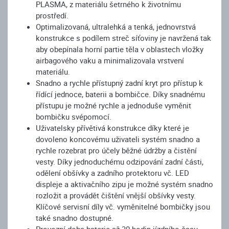
PLASMA, z materiálu šetrného k životnímu
prostředí.
Optimalizovaná, ultralehká a tenká, jednovrstvá
konstrukce s podílem streč síťoviny je navržená tak
aby obepínala horní partie těla v oblastech vložky
airbagového vaku a minimalizovala vrstvení
materiálu.
Snadno a rychle přístupný zadní kryt pro přístup k
řídící jednoce, baterii a bombičce. Díky snadnému
přístupu je možné rychle a jednoduše vyměnit
bombičku svépomocí.
Uživatelsky přívětivá konstrukce díky které je
dovoleno koncovému uživateli systém snadno a
rychle rozebrat pro účely běžné údržby a čistění
vesty. Díky jednoduchému odzipování zadní části,
odělení obšívky a zadního protektoru vč. LED
displeje a aktivačního zipu je možné systém snadno
rozložit a provádět čištění vnější obšívky vesty.
Klíčové servisní díly vč. vyměnitelné bombičky jsou
také snadno dostupné.
Provozní doba baterie až 30 hodin jízdního času.