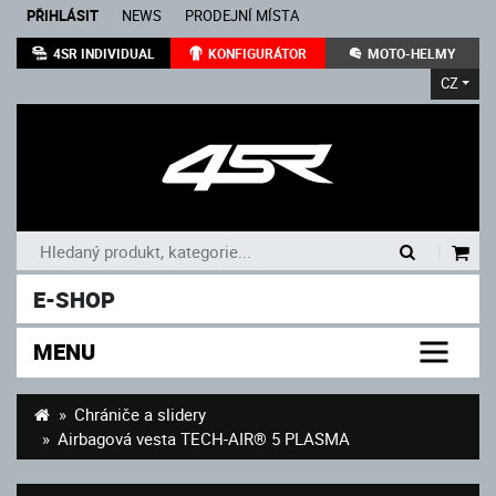
PŘIHLÁSIT
NEWS
PRODEJNÍ MÍSTA
4SR INDIVIDUAL
KONFIGURÁTOR
MOTO-HELMY
CZ
|
E-SHOP
MENU
Chrániče a slidery
Airbagová vesta TECH-AIR® 5 PLASMA