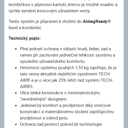
bombičkou s plynovou kartuší, kterou je možné snadno a
rychle vyměnit koncovým uživatelem vesty.
Tento systém je připraven k vložení do
AirbagReady®
bund a kombinéz.
Technický popis:
Plné pokrytí ochrany v oblasti hrudi, žeber, zad a
ramen při zachování jedinečné lehkosti systému a
vysokého uživatelského komfortu.
Hmotnost systému pouhých 1,53 kg zajišťuje, že je
tato vesta aktuálně nejlehčím systémem TECH-
AIR® a je o více jak 25% lehčí než systém TECH-
AIR®5.
Ultra lehká konstrukce s minimalistickým,
"neviditelným" designem.
Jedninečný komfort a prodyšnost díky strečové
konstrukci a materiálovému složení zajišťujícímu
prodyšnost a odvod potu.
Ochrana zad pomocí pokročilé technologie