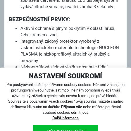
vydává dlouhé vibrace, trvající zhruba 3 sekundy.
BEZPEČNOSTNÍ PRVKY:
Aktivní ochrana s plným pokrytím v oblasti hrudi,
žeber, ramen a zad.
Integrovaný, zádový protektor vyrobený z
viskoelastického materiálu technologie NUCLEON
PLASMA je nízkoprofilový, ultralehký, pružný a
prodyšný.
Nízkoprofilová zádová vložka obsahuje řídící
jednotku a bombičku. Díky tomu je vesta
NASTAVENÍ SOUKROMÍ
"neviditelná" při nošení pod bundou/kombinézou.
Pro poskytování služeb používáme soubory cookies. Některé z nich jsou
Produkt je CE certifikovaný a všechny ochranné
pro fungování webu nutné, zatímco jiné nám pomohou vylepšit váš
prvky spadají do kategorie II osobních ochranných
uživatelský zážitek a rychleji vás navést k tomu, co právě hledáte.
pomůcek dle nařízení EU 2016/425 a jsou také v
Souhlasíte s používáním všech cookies? Svůj souhlas můžete snadno
souladu z Anglickou legislativou.
definovat kliknutím na tlačítko
Přijmout vše
nebo můžete používání
Pasivní ochrana v podobě vložky zádového
souborů cookies
odmítnout
.
protektoru je CE certifikovaná dle EN1621-2:2014
Další informace
Level 1.
Aktivní ochrana v podobě airbagu je CE