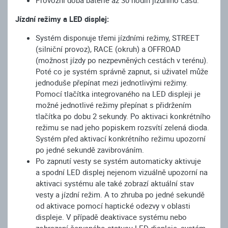
Jízdní režimy a LED displej:
Systém disponuje třemi jízdními režimy, STREET
(silniční provoz), RACE (okruh) a OFFROAD
(možnost jízdy po nezpevněných cestách v terénu).
Poté co je systém správně zapnut, si uživatel může
jednoduše přepínat mezi jednotlivými režimy.
Pomocí tlačítka integrovaného na LED displeji je
možné jednotlivé režimy přepínat s přidržením
tlačítka po dobu 2 sekundy. Po aktivaci konkrétního
režimu se nad jeho popiskem rozsvítí zelená dioda.
Systém před aktivací konkrétního režimu upozorní
po jedné sekundě zavibrováním.
Po zapnutí vesty se systém automaticky aktivuje
a spodní LED displej nejenom vizuálně upozorní na
aktivaci systému ale také zobrazí aktuální stav
vesty a jízdní režim. A to zhruba po jedné sekundě
od aktivace pomocí haptické odezvy v oblasti
displeje. V případě deaktivace systému nebo
zobrazení červeného statusu LED displeje, systém