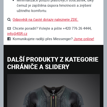
čemuž je zajištěna úspora hmotnosti a zvýšení
užitného komfortu.
Odpovědi na časté dotazy naleznete ZDE.
Chcete poradit? Volejte a pište +420 776 26 4444,
info@4SR.cz
Komunikujete raději přes Messenger?
Jsme online!
DALŠÍ PRODUKTY Z KATEGORIE
CHRÁNIČE A SLIDERY