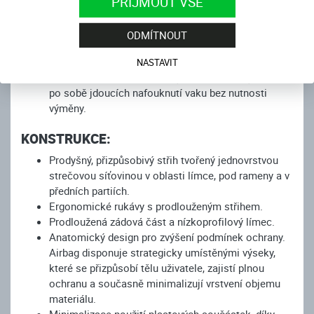
PŘIJMOUT VŠE
certifikovaná dle EN 1621-4:2013 Level 1.
Kompletní systém je CE certifikovaný jako
ODMÍTNOUT
ochranné oblečení na motocykl dle EN 17092-
6:2020 s klasifikací C pro vnitřní vrstvy oblečení.
NASTAVIT
Vak airbagu je konstruovaný a certifikovaný až pro 6
po sobě jdoucích nafouknutí vaku bez nutnosti
výměny.
KONSTRUKCE:
Prodyšný, přizpůsobivý střih tvořený jednovrstvou
strečovou síťovinou v oblasti límce, pod rameny a v
předních partiích.
Ergonomické rukávy s prodlouženým střihem.
Prodloužená zádová část a nízkoprofilový límec.
Anatomický design pro zvýšení podmínek ochrany.
Airbag disponuje strategicky umístěnými výseky,
které se přizpůsobí tělu uživatele, zajistí plnou
ochranu a současně minimalizují vrstvení objemu
materiálu.
Minimalizace použití plastových součástek, díky