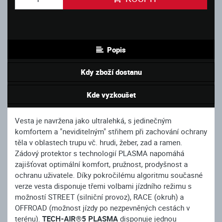
Popis
Kdy zboží dostanu
Kde vyzkoušet
Vesta je navržena jako ultralehká, s jedinečným
komfortem a "neviditelným" střihem při zachování ochrany
těla v oblastech trupu vč. hrudi, žeber, zad a ramen.
Zádový protektor s technologií PLASMA napomáhá
zajišťovat optimální komfort, pružnost, prodyšnost a
ochranu uživatele. Díky pokročilému algoritmu současné
verze vesta disponuje třemi volbami jízdního režimu s
možností STREET (silniční provoz), RACE (okruh) a
OFFROAD (možnost jízdy po nezpevněných cestách v
terénu).
TECH-AIR®5 PLASMA
disponuje jednou