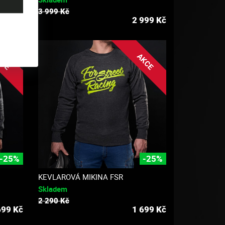
3 999 Kč
999
Kč
2 999
Kč
KCE
AKCE
-25%
-25%
KEVLAROVÁ MIKINA FSR
Skladem
2 290 Kč
699
Kč
1 699
Kč