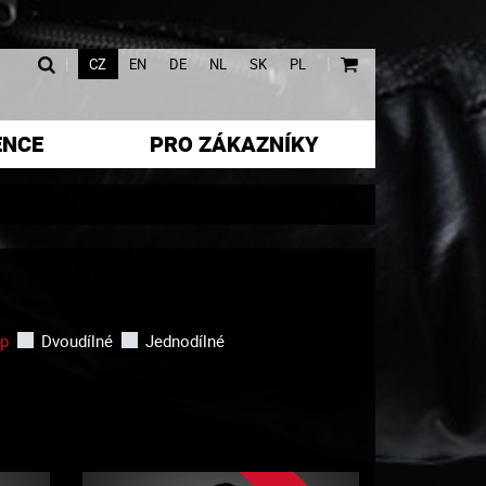
|
|
CZ
EN
DE
NL
SK
PL
ENCE
PRO ZÁKAZNÍKY
yp
Dvoudílné
Jednodílné