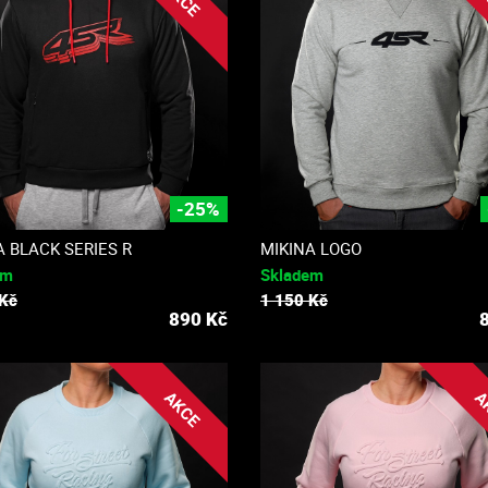
-25%
A BLACK SERIES R
MIKINA LOGO
em
Skladem
 Kč
1 150 Kč
890
Kč
AKCE
A