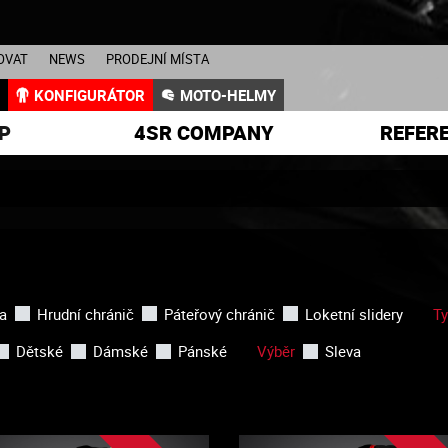
OVAT
NEWS
PRODEJNÍ MÍSTA
L
KONFIGURÁTOR
MOTO-HELMY
P
4SR COMPANY
REFER
a
Hrudní chránič
Páteřový chránič
Loketní slidery
T
Dětské
Dámské
Pánské
Výběr
Sleva