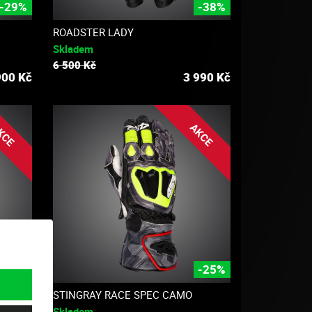
-29%
-38%
ROADSTER LADY
Skladem
6 500 Kč
900
Kč
3 990
Kč
KCE
AKCE
-25%
-25%
W
STINGRAY RACE SPEC CAMO
Skladem