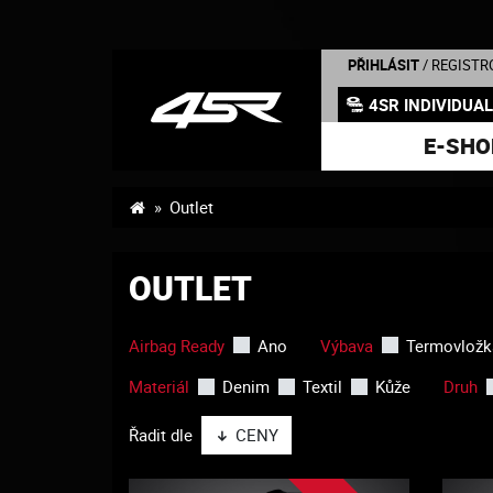
PŘIHLÁSIT
/ REGISTR
4SR INDIVIDUA
E-SHO
Outlet
OUTLET
Airbag Ready
Ano
Výbava
Termovložk
Materiál
Denim
Textil
Kůže
Druh
Řadit dle
CENY