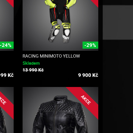
-24%
-29%
RACING MINIMOTO YELLOW
Skladem
13 990 Kč
999
Kč
9 900
Kč
KCE
AKCE