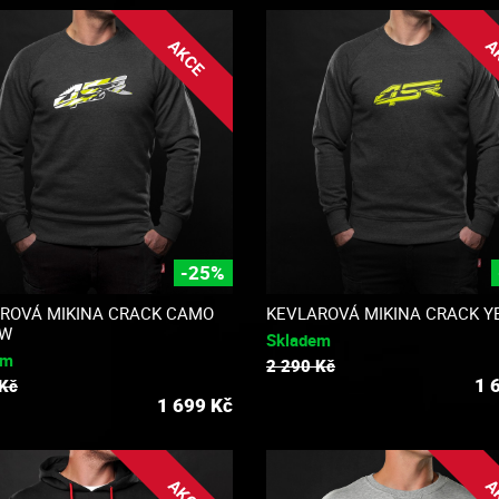
AKCE
A
-25%
ROVÁ MIKINA CRACK CAMO
KEVLAROVÁ MIKINA CRACK Y
OW
Skladem
em
2 290 Kč
1 
 Kč
1 699
Kč
AKCE
A