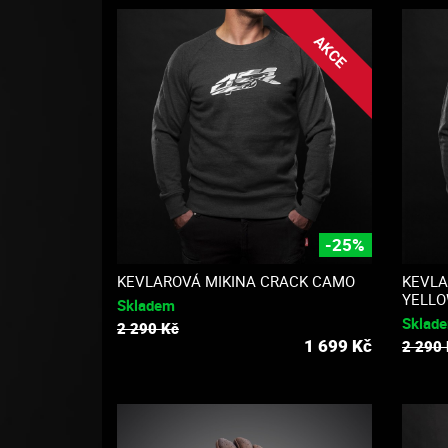
AKCE
-25%
KEVLAROVÁ MIKINA CRACK CAMO
KEVLA
YELL
Skladem
Sklad
2 290 Kč
1 699
Kč
2 290