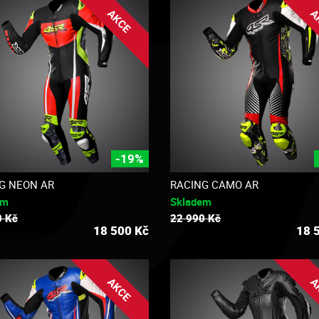
AKCE
A
-19%
G NEON AR
RACING CAMO AR
em
Skladem
0 Kč
22 990 Kč
18 500
Kč
18 
AKCE
A