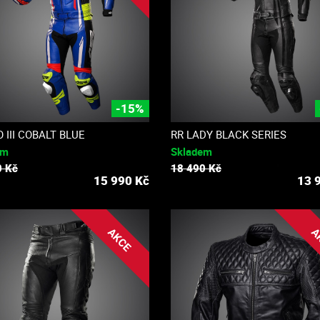
-15%
 III COBALT BLUE
RR LADY BLACK SERIES
em
Skladem
0 Kč
18 490 Kč
15 990
Kč
13 
AKCE
A