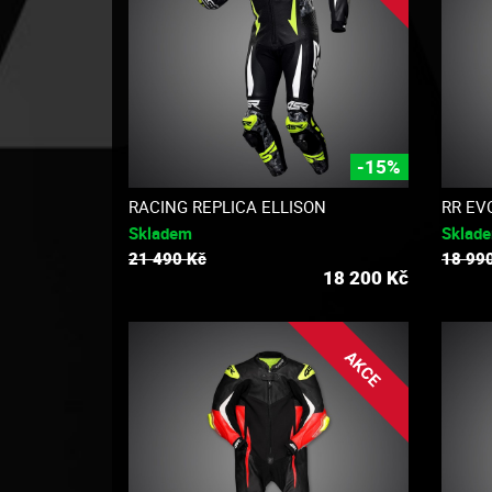
-15%
RACING REPLICA ELLISON
RR EVO
Skladem
Sklad
21 490 Kč
18 99
18 200
Kč
AKCE