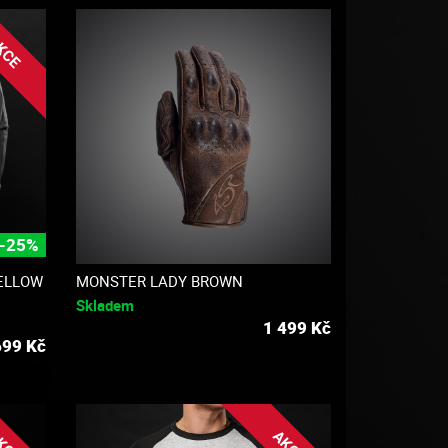
KCE
-25%
ELLOW
MONSTER LADY BROWN
Skladem
1 499
Kč
699
Kč
KCE
AKCE