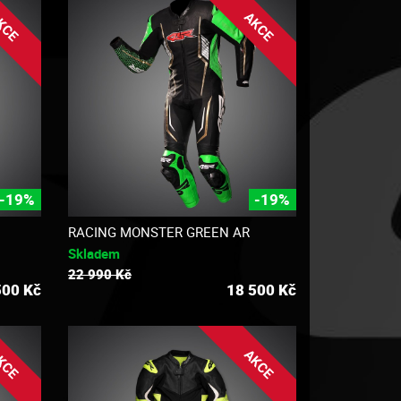
KCE
AKCE
-19%
-19%
RACING MONSTER GREEN AR
Skladem
22 990 Kč
500
Kč
18 500
Kč
KCE
AKCE