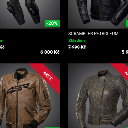
-20%
SCRAMBLER PETROLEUM
em
Skladem
 Kč
7 990 Kč
6 000
Kč
5 
AKCE
A