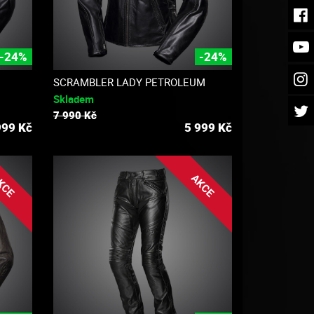
-24%
-24%
SCRAMBLER LADY PETROLEUM
Skladem
7 990 Kč
999
Kč
5 999
Kč
KCE
AKCE