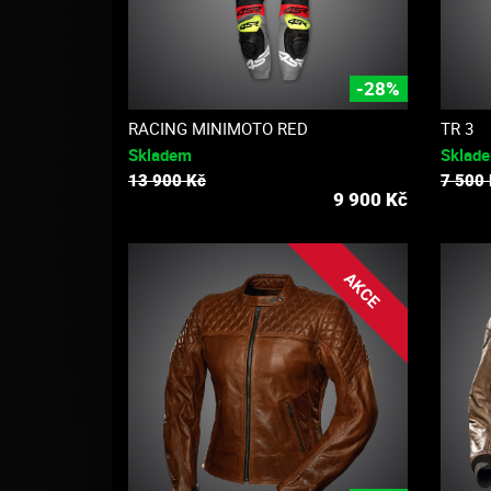
-28%
RACING MINIMOTO RED
TR 3
Skladem
Sklad
13 900 Kč
7 500
9 900
Kč
AKCE