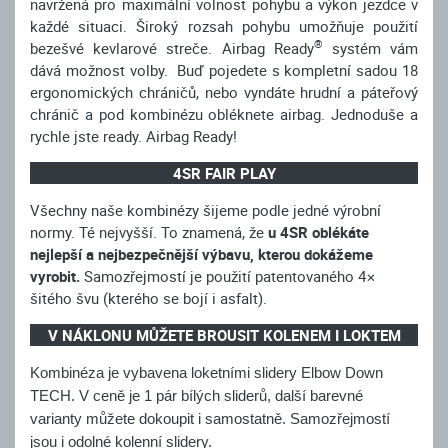
navržená pro maximální volnost pohybu a výkon jezdce v
každé situaci. Široký rozsah pohybu umožňuje použití
®
bezešvé kevlarové streče. Airbag Ready
systém vám
dává možnost volby. Buď pojedete s kompletní sadou 18
ergonomických chráničů, nebo vyndáte hrudní a páteřový
chránič a pod kombinézu obléknete airbag. Jednoduše a
rychle jste ready. Airbag Ready!
4SR FAIR PLAY
Všechny naše kombinézy šijeme podle jedné výrobní
normy. Té nejvyšší. To znamená, že
u 4SR oblékáte
nejlepší a nejbezpečnější výbavu, kterou dokážeme
vyrobit.
Samozřejmostí je použití patentovaného 4×
šitého švu (kterého se bojí i asfalt).
V NÁKLONU MŮŽETE BROUSIT KOLENEM I LOKTEM
Kombinéza je vybavena loketními slidery Elbow Down
TECH. V ceně je 1 pár bílých sliderů, další barevné
varianty můžete dokoupit i samostatně. Samozřejmostí
jsou i odolné kolenní slidery.