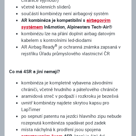
včetně kolenních sliderů
součástí kombinézy není airbagový systém
AR kombinéza je kompatibilní s
airbagovým
systémem
In&motion, Alpinestars Tech-Air®
kombinézu lze na přání doplnit airbag datovým
kabelem s kontrolními led-diodami
®
AR Airbag Ready
je ochranná známka zapsaná v
rejstříku Úřadu průmyslového vlastnictví ČR
Co má 4SR a jiní nemají?
kombinéza je kompletně vybavena závodními
chrániči, včetně hrudního a páteřového chrániče
aramidová streč v podpaží i rozkroku je bezešvá
uvnitř kombinézy najdete skrytou kapsu pro
LapTimer
po sepnutí patentu na jezdci hlavního zipu nebude
rozepnutá kombinéza spadávat pod zadek
místa náchylná k prodření jsou spojena
patentovaným švem
4SR
, který je šitý 4x!