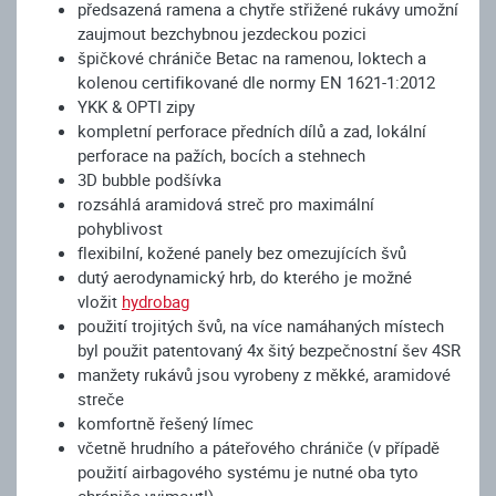
předsazená ramena a chytře střižené rukávy umožní
zaujmout bezchybnou jezdeckou pozici
špičkové chrániče Betac na ramenou, loktech a
kolenou certifikované dle normy EN 1621-1:2012
YKK & OPTI zipy
kompletní perforace předních dílů a zad, lokální
perforace na pažích, bocích a stehnech
3D bubble podšívka
rozsáhlá aramidová streč pro maximální
pohyblivost
flexibilní, kožené panely bez omezujících švů
dutý aerodynamický hrb, do kterého je možné
vložit
hydrobag
použití trojitých švů, na více namáhaných místech
byl použit patentovaný 4x šitý bezpečnostní šev 4SR
manžety rukávů jsou vyrobeny z měkké, aramidové
streče
komfortně řešený límec
včetně hrudního a páteřového chrániče (v případě
použití airbagového systému je nutné oba tyto
chrániče vyjmout!)