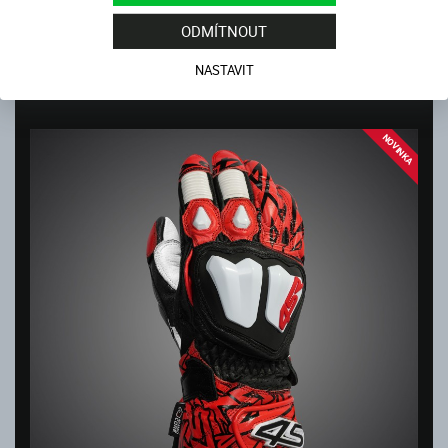
ODMÍTNOUT
RR ARAMID CORE WHITE
Skladem
NASTAVIT
3 999
Kč
NOVINKA