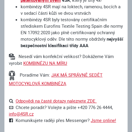
kombinézy 4SR mají na loktech, ramenou, bocích a
v sedací části kůži ve dvou vrstvách
kombinézy 4SR byly testovány certifikačním
střediskem Eurofins Textile Testing Spain dle normy
EN 17092:2020 jako plně certifikovaný ochranný
motocyklový oděv. Dle této normy obdržely
nejvyšší
bezpečnostní klasifikaci třídy AAA
Nesedí vám konfekční velikost? Dokážeme Vám
vyrobit
KOMBINÉZU NA MÍRU
Poradíme Vám:
JAK MÁ SPRÁVNĚ SEDĚT
MOTOCYKLOVÁ KOMBINÉZA
Odpovědi na časté dotazy naleznete ZDE.
Chcete poradit? Volejte a pište +420 776 26 4444,
info@4SR.cz
Komunikujete raději přes Messenger?
Jsme online!