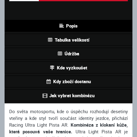
Popis
Tabulka velikostí
Údržba
Kde vyzkoušet
Kdy zboží dostanu
Jak vybrat kombinézu
Do světa motosportu, kde o úspěchu rozhodují desetiny
vteřiny a kde styl tvoří součást identity jezdce, přichází
Racing Ultra Light Pista AR.
Kombinéza z klokaní kůže,
která posouvá vaše hranice.
Ultra Light Pista AR je