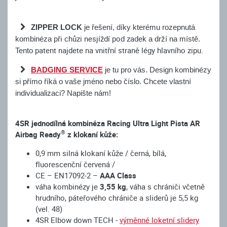
ZIPPER LOCK
je řešení, díky kterému rozepnutá
při chůzi nesjíždí pod zadek
kombinéza
a drží na místě.
patent najdete na vnitřní straně légy hlavního zipu.
Tento
BADGING SERVICE
je tu pro vás. Design kombinézy
si přímo říká o vaše jméno nebo číslo. Chcete vlastní
individualizaci? Napište nám!
4SR jednodílná kombinéza Racing Ultra Light Pista AR
®
Airbag Ready
z klokaní kůže:
0,9 mm silná klokaní kůže / černá, bílá,
fluorescenční červená /
CE – EN17092-2 –
AAA Class
váha kombinézy je
3,55 kg
, váha s chrániči včetně
hrudního, páteřového chrániče a sliderů je 5,5 kg
(vel. 48)
4SR Elbow down TECH -
výměnné loketní slidery