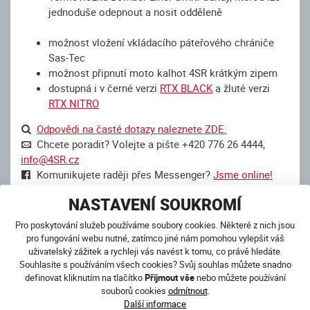
jednoduše odepnout a nosit odděleně
možnost vložení vkládacího páteřového chrániče
Sas-Tec
možnost připnutí moto kalhot 4SR krátkým zipem
dostupná i v černé verzi
RTX BLACK
a žluté verzi
RTX
NITRO
Odpovědi na časté dotazy naleznete ZDE.
Chcete poradit? Volejte a pište +420 776 26 4444,
info@4SR.cz
Komunikujete raději přes Messenger?
Jsme online!
NASTAVENÍ SOUKROMÍ
Pro poskytování služeb používáme soubory cookies. Některé z nich jsou
DALŠÍ PRODUKTY Z KATEGORIE
pro fungování webu nutné, zatímco jiné nám pomohou vylepšit váš
BUNDY
uživatelský zážitek a rychleji vás navést k tomu, co právě hledáte.
Souhlasíte s používáním všech cookies? Svůj souhlas můžete snadno
definovat kliknutím na tlačítko
Přijmout vše
nebo můžete používání
souborů cookies
odmítnout
.
Další informace