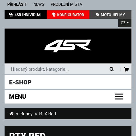
PŘIHLÁSIT
NEWS
PRODEJNÍ MÍSTA
4SR INDIVIDUAL
KONFIGURÁTOR
MOTO-HELMY
CZ
|
E-SHOP
MENU
Bundy
RTX Red
RTX RED