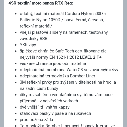
4SR textilní moto bunda RTX Red:
odolný, textilní materiál Cordura Nylon 500D +
Ballistic Nylon 1050D / barva černá, červená,
reflexní materiál/
vnější plastové slidery na ramenech, testovány
závodníky BSB
YKK zipy
špičkové chrániče Safe Tech certifikované dle
nejvyšší normy EN 1621-1:2012
LEVEL 2 T+
veškeré chrániče jsou odnímatelné
odepínatelná membrána WaterG8
se zavařenými švy
odepínatelná termovložka Bomber Liner
3M reflexní prvky pro zvýšení viditelnosti na hrudi a
na zadní části bundy
díky rozsáhlému ventilačnímu systému vám bude
příjemně i v největších vedrech
dvě vnější, tři vnitřní kapsy
stahovací pásky v pase a na rukávech
prodloužená záda
Termovložka Bomber Liner uvnitř bundy, kterou lze