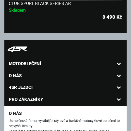
CLUB SPORT BLACK SERIES AR
Skladem
8 490
Kč
MOTOOBLEČENÍ
O NÁS
4SR JEZDCI
PRO ZÁKAZNÍKY
O NÁS
Jsme česká firma, vyrábějící stylové a funkční motocyklové oblečení té
nejvyšší kvality.