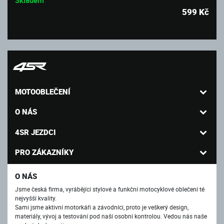
Skladem
599
Kč
MOTOOBLEČENÍ
O NÁS
4SR JEZDCI
PRO ZÁKAZNÍKY
O NÁS
Jsme česká firma, vyrábějící stylové a funkční motocyklové oblečení té
nejvyšší kvality.
Sami jsme aktivní motorkáři a závodníci, proto je veškerý design,
materiály, vývoj a testování pod naší osobní kontrolou. Vedou nás naše