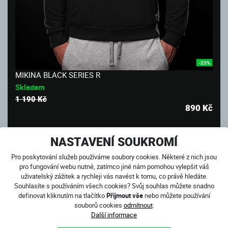
-25%
MIKINA BLACK SERIES R
Skladem
1 190 Kč
890
Kč
NASTAVENÍ SOUKROMÍ
Pro poskytování služeb používáme soubory cookies. Některé z nich jsou
pro fungování webu nutné, zatímco jiné nám pomohou vylepšit váš
uživatelský zážitek a rychleji vás navést k tomu, co právě hledáte.
Souhlasíte s používáním všech cookies? Svůj souhlas můžete snadno
definovat kliknutím na tlačítko
Přijmout vše
nebo můžete používání
souborů cookies
odmítnout
.
Další informace