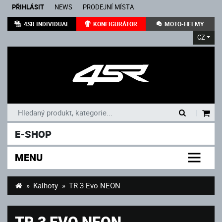
PŘIHLÁSIT
NEWS
PRODEJNÍ MÍSTA
4SR INDIVIDUAL
KONFIGURÁTOR
MOTO-HELMY
CZ
|
E-SHOP
MENU
Kalhoty
TR 3 Evo NEON
TR 3 EVO NEON