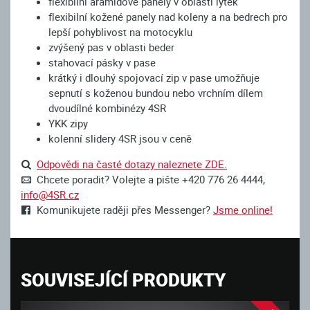
flexibilní aramidové panely v oblasti lýtek
flexibilní kožené panely nad koleny a na bedrech pro
lepší pohyblivost na motocyklu
zvýšený pas v oblasti beder
stahovací pásky v pase
krátký i dlouhý spojovací zip v pase umožňuje
sepnutí s koženou bundou nebo vrchním dílem
dvoudílné kombinézy 4SR
YKK zipy
kolenní slidery 4SR jsou v ceně
Odpovědi na časté dotazy naleznete ZDE.
Chcete poradit? Volejte a pište +420 776 26 4444,
info@4SR.cz
Komunikujete raději přes Messenger?
Jsme online!
SOUVISEJÍCÍ PRODUKTY