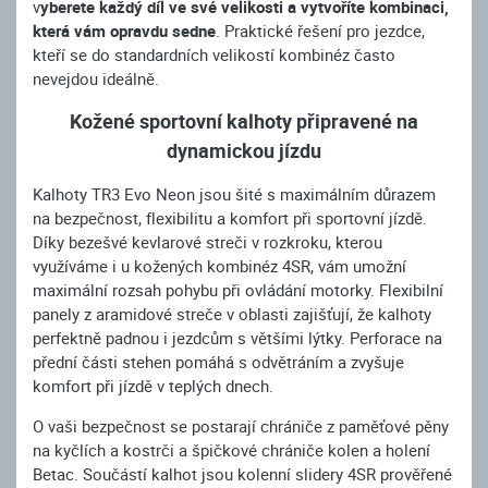
v
yberete každý díl ve své velikosti a vytvoříte kombinaci,
která vám opravdu sedne
. Praktické řešení pro jezdce,
kteří se do standardních velikostí kombinéz často
nevejdou ideálně.
Kožené sportovní kalhoty připravené na
dynamickou jízdu
Kalhoty TR3 Evo Neon jsou šité s maximálním důrazem
na bezpečnost, flexibilitu a komfort při sportovní jízdě.
Díky bezešvé kevlarové streči v rozkroku, kterou
využíváme i u kožených kombinéz 4SR, vám umožní
maximální rozsah pohybu při ovládání motorky. Flexibilní
panely z aramidové streče v oblasti zajišťují, že kalhoty
perfektně padnou i jezdcům s většími lýtky. Perforace na
přední části stehen pomáhá s odvětráním a zvyšuje
komfort při jízdě v teplých dnech.
O vaši bezpečnost se postarají chrániče z paměťové pěny
na kyčlích a kostrči a špičkové chrániče kolen a holení
Betac. Součástí kalhot jsou kolenní slidery 4SR prověřené