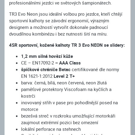
profesionálními jezdci ve světových šampionátech.
TR3 Evo Neon jsou ideální volbou pro jezdce, kteří chtějí
sportovní kalhoty se závodní ergonomií, výrazným
designem a možností vytvořit dokonale padnoucí
dvoudílnou kombinézu i bez nutnosti šití na míru.
4SR sportovní, kožené kalhoty TR 3 Evo NEON se slidery:
1,2 mm silná hovězí kůže
CE – EN17092-2
– AAA Class
špičkové chrániče Betac
certifikované dle normy
EN 1621-1:2012
Level 2 T+
barva: černá, bílá, neon červená, neon žlutá
paměťové protektory Viscofoam na kyčlích a
kostrči
inovovaný střih v pase pro pohodlnější posed na
motorce
bezešvá streč v rozkroku umožňující motorkáři
zaujmout extrémní pozici bez omezení
lokální perforace na stehnech