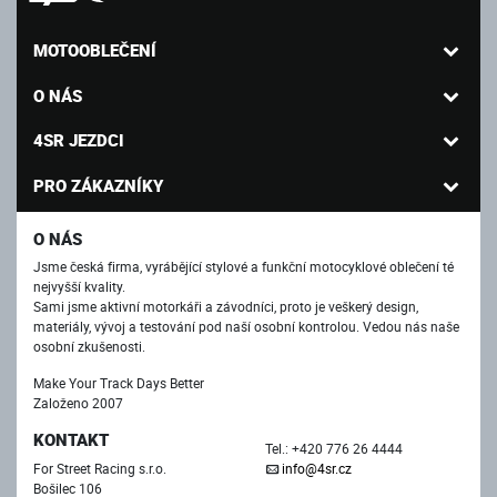
MOTOOBLEČENÍ
O NÁS
4SR JEZDCI
PRO ZÁKAZNÍKY
O NÁS
Jsme česká firma, vyrábějící stylové a funkční motocyklové oblečení té
nejvyšší kvality.
Sami jsme aktivní motorkáři a závodníci, proto je veškerý design,
materiály, vývoj a testování pod naší osobní kontrolou. Vedou nás naše
osobní zkušenosti.
Make Your Track Days Better
Založeno 2007
KONTAKT
Tel.: +420 776 26 4444
For Street Racing s.r.o.
info@4sr.cz
Bošilec 106