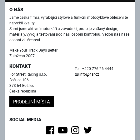
O NÁS
Jsme česká firma, vyrábějící stylové a funkční motocyklové oblečení té
nejvyšší kvality.
Sami jsme aktivní motorkáři a závodníci, proto je veškerý design,
materiály, vývoj a testování pod naší osobní kontrolou. Vedou nás naše
osobní zkušenosti.
Make Your Track Days Better
Založeno 2007
KONTAKT
Tel.: +420 776 26 4444
For Street Racing s.r.o.
info@4sr.cz
Bošilec 106
373 64 Bošilec
Česká republika
PRODEJNÍ MÍSTA
SOCIAL MEDIA