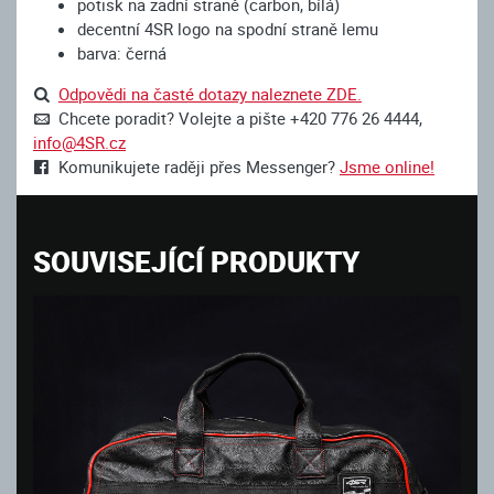
potisk na zadní straně (carbon, bílá)
decentní 4SR logo na spodní straně lemu
barva: černá
Odpovědi na časté dotazy naleznete ZDE.
Chcete poradit? Volejte a pište +420 776 26 4444,
info@4SR.cz
Komunikujete raději přes Messenger?
Jsme online!
SOUVISEJÍCÍ PRODUKTY