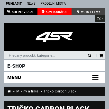
PŘIHLÁSIT
NEWS
PRODEJNÍ MÍSTA
4SR INDIVIDUAL
KONFIGURÁTOR
MOTO-HELMY
CZ
|
E-SHOP
MENU
Mikiny a trika
Tričko Carbon Black
TRIČKO CARBON BLACK