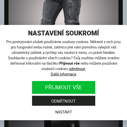
NASTAVENÍ SOUKROMÍ
Pro poskytování služeb používáme soubory cookies. Některé z nich jsou
pro fungování webu nutné, zatímco jiné nám pomohou vylepšit váš
uživatelský zážitek a rychleji vás navést k tomu, co právě hledáte.
Souhlasíte s používáním všech cookies? Svůj souhlas můžete snadno
definovat kliknutím na tlačítko
Přijmout vše
nebo můžete používání
souborů cookies
odmítnout
.
Další informace
CLUB SPORT GREY
PŘIJMOUT VŠE
Skladem
4 499
Kč
ODMÍTNOUT
NASTAVIT