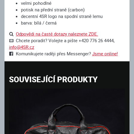
velmi pohodlné
potisk na přední straně (carbon)
decentní 4SR logo na spodní straně lemu
barva: bílá / černá
Odpovědi na časté dotazy naleznete ZDE.
Chcete poradit? Volejte a pište +420 776 26 4444,
info@4SR.cz
Komunikujete raději přes Messenger?
Jsme online!
SOUVISEJÍCÍ PRODUKTY