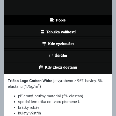
Popis
Tabulka velikostí
Kde vyzkoušet
Údržba
Kdy zboží dostanu
Tričko Logo Carbon White
je vyrobeno z 95% bavlny, 5%
2
elastanu (175g/m
)
příjemný, pružný materiál (5% elastan)
spodní lem trika do tvaru písmene U
krátký rukáv
kulatý výstřih