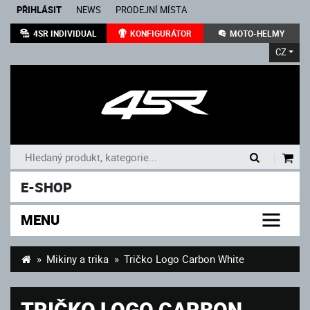
PŘIHLÁSIT
NEWS
PRODEJNÍ MÍSTA
4SR INDIVIDUAL
KONFIGURÁTOR
MOTO-HELMY
CZ
|
E-SHOP
MENU
Mikiny a trika
Tričko Logo Carbon White
TRIČKO LOGO CARBON