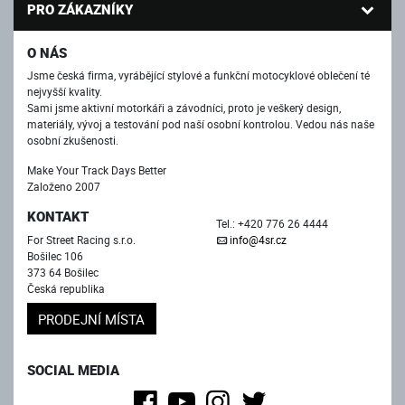
PRO ZÁKAZNÍKY
O NÁS
Jsme česká firma, vyrábějící stylové a funkční motocyklové oblečení té
nejvyšší kvality.
Sami jsme aktivní motorkáři a závodníci, proto je veškerý design,
materiály, vývoj a testování pod naší osobní kontrolou. Vedou nás naše
osobní zkušenosti.
Make Your Track Days Better
Založeno 2007
KONTAKT
Tel.: +420 776 26 4444
For Street Racing s.r.o.
info@4sr.cz
Bošilec 106
373 64 Bošilec
Česká republika
PRODEJNÍ MÍSTA
SOCIAL MEDIA