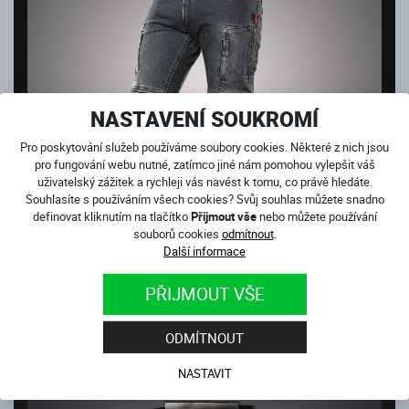
NASTAVENÍ SOUKROMÍ
Pro poskytování služeb používáme soubory cookies. Některé z nich jsou
pro fungování webu nutné, zatímco jiné nám pomohou vylepšit váš
uživatelský zážitek a rychleji vás navést k tomu, co právě hledáte.
Souhlasíte s používáním všech cookies? Svůj souhlas můžete snadno
definovat kliknutím na tlačítko
Přijmout vše
nebo můžete používání
souborů cookies
odmítnout
.
Další informace
CLUB SPORT GREY
PŘIJMOUT VŠE
Skladem
4 499
Kč
ODMÍTNOUT
NASTAVIT