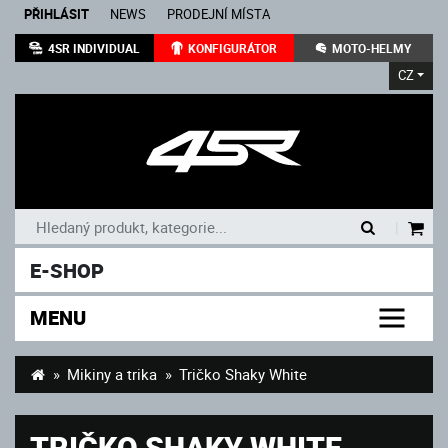
PŘIHLÁSIT
NEWS
PRODEJNÍ MÍSTA
4SR INDIVIDUAL
KONFIGURÁTOR
MOTO-HELMY
CZ
|
E-SHOP
MENU
Mikiny a trika
Tričko Shaky White
TRIČKO SHAKY WHITE