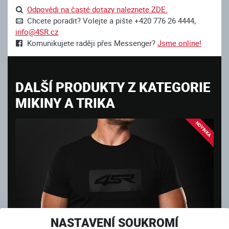
Odpovědi na časté dotazy naleznete ZDE.
Chcete poradit? Volejte a pište +420 776 26 4444,
info@4SR.cz
Komunikujete raději přes Messenger?
Jsme online!
DALŠÍ PRODUKTY Z KATEGORIE
MIKINY A TRIKA
NOVINKA
NASTAVENÍ SOUKROMÍ