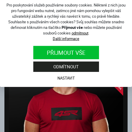
Pro poskytování služeb používáme soubory cookies. Některé z nich jsou
pro fungování webu nutné, zatímco jiné nám pomohou vylepšit váš
uživatelský zážitek a rychleji vás navést k tomu, co právě hledáte.
Souhlasíte s používáním všech cookies? Svůj souhlas můžete snadno
definovat kliknutím na tlačítko
Přijmout vše
nebo můžete používání
souborů cookies
odmítnout
.
Další informace
PŘIJMOUT VŠE
TRIČKO LOGO CARBON BLACK
Skladem
ODMÍTNOUT
599
Kč
NASTAVIT
NOVINKA