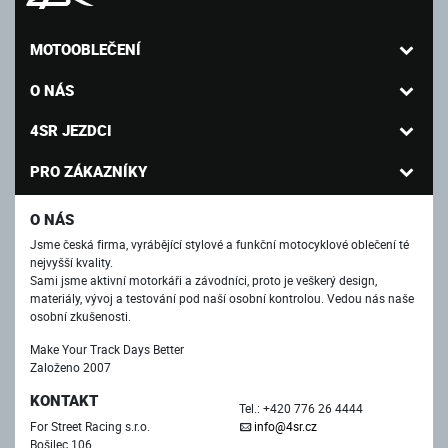
MOTOOBLEČENÍ
O NÁS
4SR JEZDCI
PRO ZÁKAZNÍKY
O NÁS
Jsme česká firma, vyrábějící stylové a funkční motocyklové oblečení té
nejvyšší kvality.
Sami jsme aktivní motorkáři a závodníci, proto je veškerý design,
materiály, vývoj a testování pod naší osobní kontrolou. Vedou nás naše
osobní zkušenosti.
Make Your Track Days Better
Založeno 2007
KONTAKT
Tel.: +420 776 26 4444
For Street Racing s.r.o.
info@4sr.cz
Bošilec 106