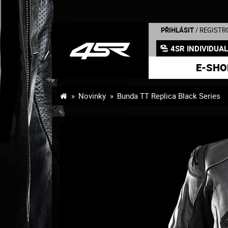
PŘIHLÁSIT
/ REGISTR
4SR INDIVIDUA
E-SHO
Novinky
Bunda TT Replica Black Series