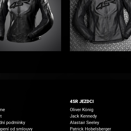
4SR JEZDCI
sme
Oliver König
t
Jack Kennedy
dní podmínky
Alastair Seeley
pení od smlouvy
Patrick Hobelsberger