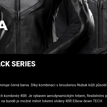
ACK SERIES
ominuje černá barva. Díky kombinaci s broušenou Nubuk kůží působ
ch kombinéz 4SR. Je vybaven aerodynamickým hrbem, flexibilními pa
, na bundě je možné měnit loketní slidery 4SR Elbow down TECH.