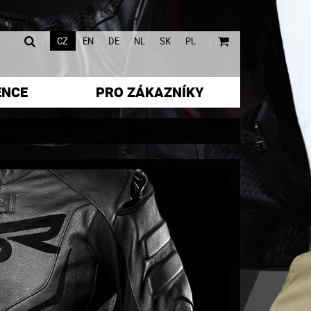
|
|
CZ
EN
DE
NL
SK
PL
ENCE
PRO ZÁKAZNÍKY