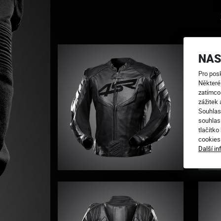
NAS
Pro pos
Některé
zatímco
zážitek 
Souhlas
souhlas
tlačítko
cookie
Další i