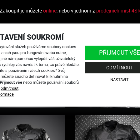
Zakoupit je můžete
online
, nebo v jednom z
prodejních míst 4S
TAVENÍ SOUKROMÍ
kytování služeb používáme soubory cookies.
PŘIJMOUT VŠE
 z nich jsou pro fungování webu nutné,
 jiné nám pomohou vylepšit váš uživatelský
a rychleji vás navést k tomu, co právě hledáte.
ODMÍTNOUT
íte s používáním všech cookies? Svůj
 můžete snadno definovat kliknutím na
NASTAVIT
Přijmout vše
nebo můžete používání souborů
s
odmítnout
.
nformace