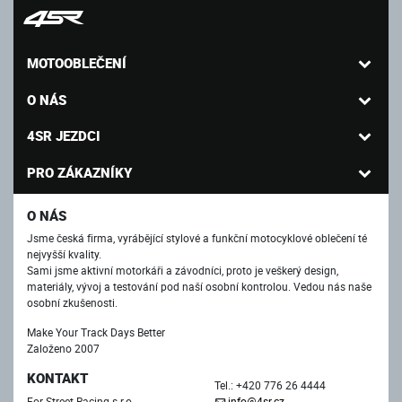
MOTOOBLEČENÍ
O NÁS
4SR JEZDCI
PRO ZÁKAZNÍKY
O NÁS
Jsme česká firma, vyrábějící stylové a funkční motocyklové oblečení té
nejvyšší kvality.
Sami jsme aktivní motorkáři a závodníci, proto je veškerý design,
materiály, vývoj a testování pod naší osobní kontrolou. Vedou nás naše
osobní zkušenosti.
Make Your Track Days Better
Založeno 2007
KONTAKT
Tel.: +420 776 26 4444
For Street Racing s.r.o.
info@4sr.cz