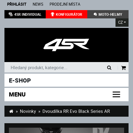
PŘIHLÁSIT
NEWS
PRODEJNÍ MÍSTA
4SR INDIVIDUAL
KONFIGURÁTOR
MOTO-HELMY
CZ
|
E-SHOP
MENU
Novinky
Dvoudílka RR Evo Black Series AR