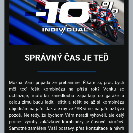
SPRÁVNÝ ČAS JE TEĎ
Možná Vám připadá že přeháníme. Říkáte si, proč bych
měl teď řešit kombinézu na příští rok? Venku se
ochlazuje, motorku zanedlouho zaparkuji do garáže a
celou zimu budu ladit, leštit a těšit se až si kombinézu
objednám na jaře. Jak ale my ve 4SR víme, na jaře už bývá
pozdě. Ne tedy, že bychom Vám neradi vyhověli, ale celý
proces výroby zakázkové kombinézy je časově náročný.
Samotné zaměření Vaší postavy, přes konzultace a návrh