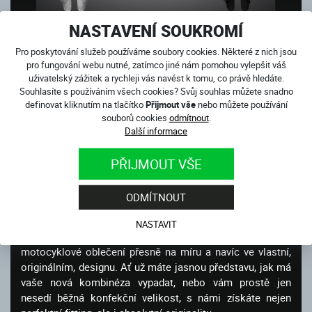
NASTAVENÍ SOUKROMÍ
MOTOOBLEČENÍ 4SR NA
Pro poskytování služeb používáme soubory cookies. Některé z nich jsou
pro fungování webu nutné, zatímco jiné nám pomohou vylepšit váš
MÍRU
A VE VLASTNÍM
uživatelský zážitek a rychleji vás navést k tomu, co právě hledáte.
Souhlasíte s používáním všech cookies? Svůj souhlas můžete snadno
DESIGNU
definovat kliknutím na tlačítko
Přijmout vše
nebo můžete používání
souborů cookies
odmítnout
.
Další informace
PŘIJMOUT VŠE
Potřebuješ novou kombinézu? Chceš všechny oslnit svým
jedinečným designem, nebo perfektně ladit se svým
pekelným strojem? Máš neuvěřitelný obvod bicepsů nebo
ODMÍTNOUT
třeba příliš dlouhé nohy? Máme řešení.
NASTAVIT
4SR Individual je zakázková služba pro ty, kteří chtějí
motocyklové oblečení přesně na míru a navíc ve vlastní,
originálním, designu. Ať už máte jasnou představu, jak má
vaše nová kombinéza vypadat, nebo vám prostě jen
nesedí běžná konfekční velikost, s námi získáte nejen