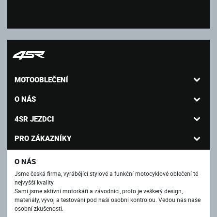
MOTOOBLEČENÍ
O NÁS
4SR JEZDCI
PRO ZÁKAZNÍKY
O NÁS
Jsme česká firma, vyrábějící stylové a funkční motocyklové oblečení té
nejvyšší kvality.
Sami jsme aktivní motorkáři a závodníci, proto je veškerý design,
materiály, vývoj a testování pod naší osobní kontrolou. Vedou nás naše
osobní zkušenosti.