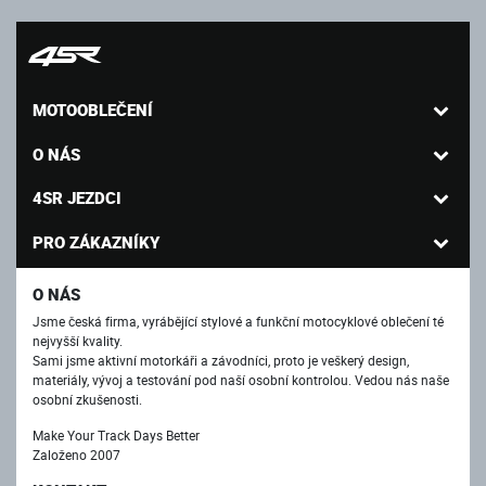
MOTOOBLEČENÍ
O NÁS
4SR JEZDCI
PRO ZÁKAZNÍKY
O NÁS
Jsme česká firma, vyrábějící stylové a funkční motocyklové oblečení té
nejvyšší kvality.
Sami jsme aktivní motorkáři a závodníci, proto je veškerý design,
materiály, vývoj a testování pod naší osobní kontrolou. Vedou nás naše
osobní zkušenosti.
Make Your Track Days Better
Založeno 2007