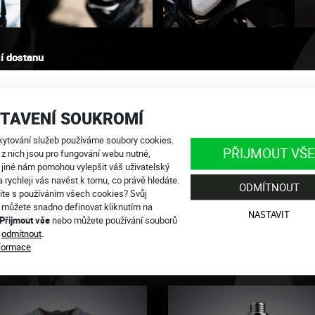
í dostanu
TAVENÍ SOUKROMÍ
kytování služeb používáme soubory cookies.
PŘIJMOUT VŠE
 z nich jsou pro fungování webu nutné,
 jiné nám pomohou vylepšit váš uživatelský
a rychleji vás navést k tomu, co právě hledáte.
ODMÍTNOUT
444,
info@4SR.cz
íte s používáním všech cookies? Svůj
line!
 můžete snadno definovat kliknutím na
NASTAVIT
Přijmout vše
nebo můžete používání souborů
s
odmítnout
.
nformace
ORIE CHRÁNIČE A SLIDERY