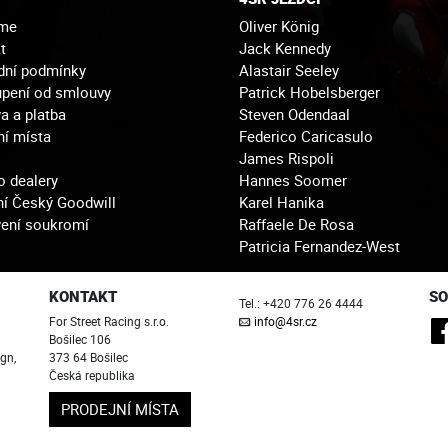
sme
Oliver König
t
Jack Kennedy
dní podmínky
Alastair Seeley
pení od smlouvy
Patrick Hobelsberger
a a platba
Steven Odendaal
ní místa
Federico Caricasulo
James Rispoli
o dealery
Hannes Soomer
í Český Goodwill
Karel Hanika
ení soukromí
Raffaele De Rosa
Patricia Fernandez-West
KONTAKT
SO
Tel.: +420 776 26 4444
For Street Racing s.r.o.
info@4sr.cz
Bošilec 106
gn,
373 64 Bošilec
u
Česká republika
PRODEJNÍ MÍSTA