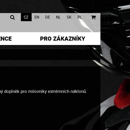
|
|
CZ
EN
DE
NL
SK
PL
ENCE
PRO ZÁKAZNÍKY
tný doplněk pro milovníky extrémních náklonů.