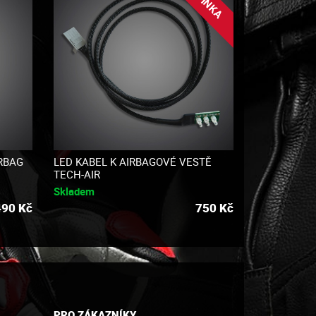
RBAG
LED KABEL K AIRBAGOVÉ VESTĚ
TECH-AIR
Skladem
490
Kč
750
Kč
PRO ZÁKAZNÍKY