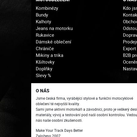
Kombinézy
Kdo j
Bundy
Kontak
Kalhoty
Obcho
Jeans na motorku
Odstou
Rukavice
Doprav
Dámské oblečení
Prodej
Chrániče
Export
Mikiny a trika
B2B pr
Kšiltovky
Oceněn
Doplňky
Nastav
Slevy %
O NÁS
Jsme česká firma, vyrábějící stylové a funkční motocyklové
oblečení té nejvyšší kvality.
Sami jsme aktivní motorkáři a závodníci, proto je veškerý desi
materiály, vývoj a testování pod naší osobní kontrolou. Vedo
nás naše osobní zkušenosti.
Make Your Track Days Better
Založeno 2007