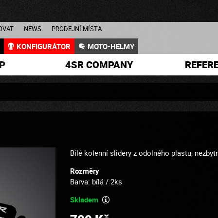
OVAT
NEWS
PRODEJNÍ MÍSTA
L
KONFIGURÁTOR
MOTO-HELMY
P
4SR COMPANY
REFER
Bílé kolenní slidery z odolného plastu, nezby
Rozměry
Barva: bílá / 2ks
Skladem