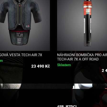
GOVÁ VESTA TECH-AIR 7X
NÁHRADNÍ BOMBIČKA PRO AI
TECH-AIR 7X A OFF ROAD
em
Skladem
23 490
Kč
2 
4SR JEZDCI