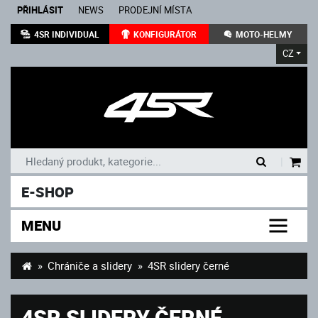
PŘIHLÁSIT
NEWS
PRODEJNÍ MÍSTA
4SR INDIVIDUAL
KONFIGURÁTOR
MOTO-HELMY
CZ
|
E-SHOP
MENU
Chrániče a slidery
4SR slidery černé
4SR SLIDERY ČERNÉ