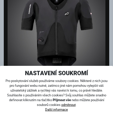
NASTAVENÍ SOUKROMÍ
AIRBAGOVÁ VESTA TECH-AIR® 5 PLASMA
Pro poskytování služeb používáme soubory cookies. Některé z nich jsou
pro fungování webu nutné, zatímco jiné nám pomohou vylepšit váš
Skladem
uživatelský zážitek a rychleji vás navést k tomu, co právě hledáte.
18 899
Kč
Souhlasíte s používáním všech cookies? Svůj souhlas můžete snadno
definovat kliknutím na tlačítko
Přijmout vše
nebo můžete používání
souborů cookies
odmítnout
.
Další informace