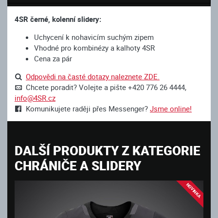
4SR černé, kolenní slidery:
Uchycení k nohavicím suchým zipem
Vhodné pro kombinézy a kalhoty 4SR
Cena za pár
Odpovědi na časté dotazy naleznete ZDE.
Chcete poradit? Volejte a pište +420 776 26 4444,
info@4SR.cz
Komunikujete raději přes Messenger?
Jsme online!
DALŠÍ PRODUKTY Z KATEGORIE
CHRÁNIČE A SLIDERY
NOVINKA