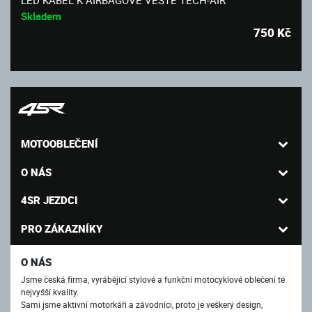
Skladem
750
Kč
MOTOOBLEČENÍ
O NÁS
4SR JEZDCI
PRO ZÁKAZNÍKY
O NÁS
Jsme česká firma, vyrábějící stylové a funkční motocyklové oblečení té
nejvyšší kvality.
Sami jsme aktivní motorkáři a závodníci, proto je veškerý design,