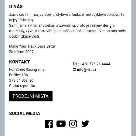
O NÁS
Jsme česká firma, vyrábějící stylové a funkční motocyklové oblečení té
nejvyšší kvality.
Sami jsme aktivní motorkáři a závodníci, proto je veškerý design,
materiály, vývoj a testování pod naší osobní kontrolou. Vedou nás naše
osobní zkušenosti.
Make Your Track Days Better
Založeno 2007
KONTAKT
Tel.: +420 776 26 4444
For Street Racing s.r.o.
info@4sr.cz
Bošilec 106
373 64 Bošilec
Česká republika
PRODEJNÍ MÍSTA
SOCIAL MEDIA