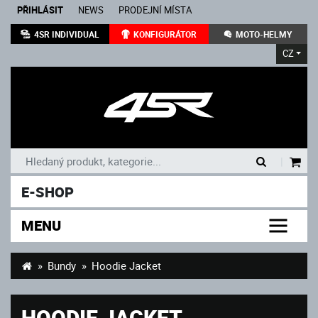
PŘIHLÁSIT
NEWS
PRODEJNÍ MÍSTA
4SR INDIVIDUAL
KONFIGURÁTOR
MOTO-HELMY
CZ
|
E-SHOP
MENU
Bundy
Hoodie Jacket
HOODIE JACKET