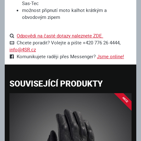
Sas-Tec
možnost připnutí moto kalhot krátkým a
obvodovým zipem
Odpovědi na časté dotazy naleznete ZDE.
Chcete poradit? Volejte a pište +420 776 26 4444,
info@4SR.cz
Komunikujete raději přes Messenger?
Jsme online!
SOUVISEJÍCÍ PRODUKTY
AKCE