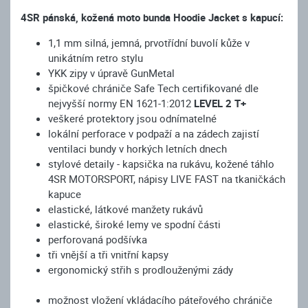
4SR pánská, kožená moto bunda Hoodie Jacket s kapucí:
1,1 mm silná, jemná, prvotřídní buvolí kůže v
unikátním retro stylu
YKK zipy v úpravě GunMetal
špičkové chrániče Safe Tech certifikované dle
nejvyšší normy EN 1621-1:2012
LEVEL 2 T+
veškeré protektory jsou odnímatelné
lokální perforace v podpaží a na zádech zajistí
ventilaci bundy v horkých letních dnech
stylové detaily - kapsička na rukávu, kožené táhlo
4SR MOTORSPORT, nápisy LIVE FAST na tkaničkách
kapuce
elastické, látkové manžety rukávů
elastické, široké lemy ve spodní části
perforovaná podšívka
tři vnější a tři vnitřní kapsy
ergonomický střih s prodlouženými zády
možnost vložení vkládacího páteřového chrániče