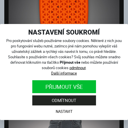
NASTAVENÍ SOUKROMÍ
Pro poskytování služeb používáme soubory cookies. Některé z nich jsou
pro fungování webu nutné, zatímco jiné nám pomohou vylepšit váš
uživatelský zážitek a rychleji vás navést k tomu, co právě hledáte.
Souhlasíte s používáním všech cookies? Svůj souhlas můžete snadno
definovat kliknutím na tlačítko
Přijmout vše
nebo můžete používání
souborů cookies
odmítnout
.
Další informace
PÁTEŘOVÝ CHRÁNIČ - VKLÁDACÍ
PŘIJMOUT VŠE
Skladem
990
Kč
ODMÍTNOUT
NASTAVIT