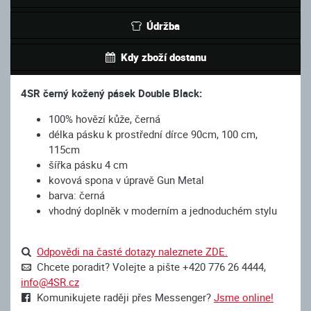
Údržba
Kdy zboží dostanu
4SR černý kožený pásek Double Black:
100% hovězí kůže, černá
délka pásku k prostřední dírce 90cm, 100 cm,
115cm
šířka pásku 4 cm
kovová spona v úpravě Gun Metal
barva: černá
vhodný doplněk v moderním a jednoduchém stylu
Odpovědi na časté dotazy naleznete ZDE.
Chcete poradit? Volejte a pište +420 776 26 4444,
info@4SR.cz
Komunikujete raději přes Messenger?
Jsme online!