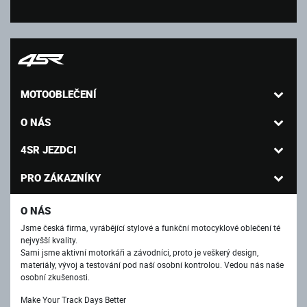
MOTOOBLEČENÍ
O NÁS
4SR JEZDCI
PRO ZÁKAZNÍKY
O NÁS
Jsme česká firma, vyrábějící stylové a funkční motocyklové oblečení té
nejvyšší kvality.
Sami jsme aktivní motorkáři a závodníci, proto je veškerý design,
materiály, vývoj a testování pod naší osobní kontrolou. Vedou nás naše
osobní zkušenosti.
Make Your Track Days Better