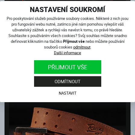
NASTAVENÍ SOUKROMÍ
Pro poskytování služeb používáme soubory cookies. Některé z nich jsou
pro fungování webu nutné, zatímco jiné nám pomohou vylepšit váš
uživatelský zážitek a rychleji vás navést k tomu, co právě hledáte.
Souhlasíte s používáním všech cookies? Svůj souhlas můžete snadno
CESTOVNÍ TAŠKA TRACK
definovat kliknutím na tlačítko
Přijmout vše
nebo můžete používání
Skladem
souborů cookies
odmítnout
.
3 999
Kč
Další informace
PŘIJMOUT VŠE
ODMÍTNOUT
NASTAVIT