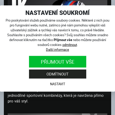
NASTAVENÍ SOUKROMÍ
Pro poskytování služeb používáme soubory cookies. Některé z nich jsou
pro fungování webu nutné, zatímco jiné nám pomohou vylepšit váš
uživatelský zážitek a rychleji vás navést k tomu, co právě hledáte.
Souhlasíte s používáním všech cookies? Svůj souhlas můžete snadno
definovat kliknutím na tlačítko
Přijmout vše
nebo můžete používání
souborů cookies
odmítnout
.
Další informace
MODRÁ KOMBINÉZA 4SR
PŘIJMOUT VŠE
RACING BLUE AR
ODMÍTNOUT
pátek, 15. března 2024
Jste hrdým majitelem motorky v modrém provedení?
NASTAVIT
Pokud ano, pak byste rozhodně měli zvážit pořízení nové,
jednodílné sportovní kombinézy, která je navržena přímo
pro váš styl.