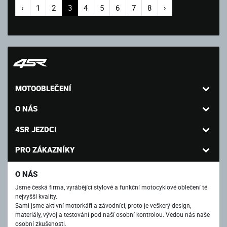
‹
1
2
3
4
5
6
7
8
›
MOTOOBLEČENÍ
O NÁS
4SR JEZDCI
PRO ZÁKAZNÍKY
O NÁS
Jsme česká firma, vyrábějící stylové a funkční motocyklové oblečení té
nejvyšší kvality.
Sami jsme aktivní motorkáři a závodníci, proto je veškerý design,
materiály, vývoj a testování pod naší osobní kontrolou. Vedou nás naše
osobní zkušenosti.