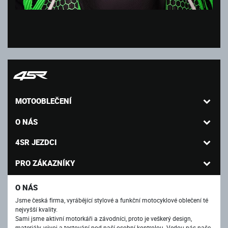
MOTOOBLEČENÍ
O NÁS
4SR JEZDCI
PRO ZÁKAZNÍKY
O NÁS
Jsme česká firma, vyrábějící stylové a funkční motocyklové oblečení té
nejvyšší kvality.
Sami jsme aktivní motorkáři a závodníci, proto je veškerý design,
materiály, vývoj a testování pod naší osobní kontrolou. Vedou nás naše