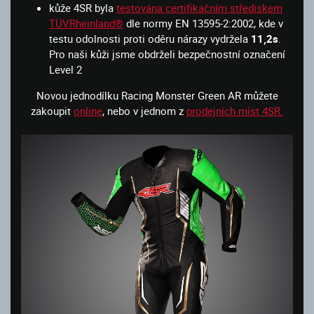
kůže 4SR byla
testována certifikačním střediskem
TÜVRheinland®
dle normy EN 13595-2:2002, kde v
testu odolnosti proti oděru nárazy vydržela
11,2s
.
Pro naši kůži jsme obdrželi bezpečnostní označení
Level 2
Novou jednodílku Racing Monster Green AR můžete
zakoupit
online
, nebo v jednom z
prodejních míst 4SR.