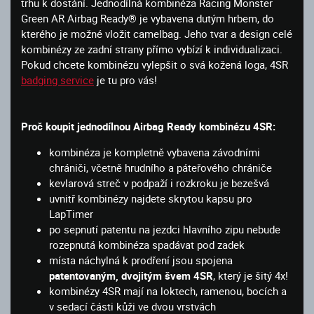
trhu k dostání. Jednodílná kombinéza Racing Monster
Green AR Airbag Ready® je vybavena dutým hrbem, do
kterého je možné vložit camelbag. Jeho tvar a design celé
kombinézy ze zadní strany přímo vybízí k individualizaci.
Pokud chcete kombinézu vylepšit o svá kožená loga, 4SR
badging service
je tu pro vás!
Proč koupit jednodílnou Airbag Ready kombinézu 4SR:
kombinéza je kompletně vybavena závodními
chrániči, včetně hrudního a páteřového chrániče
kevlarová streč v podpaží i rozkroku je bezešvá
uvnitř kombinézy najdete skrytou kapsu pro
LapTimer
po sepnutí patentu na jezdci hlavního zipu nebude
rozepnutá kombinéza spadávat pod zadek
místa náchylná k prodření jsou spojena
patentovaným, dvojitým švem 4SR
, který je šitý 4x!
kombinézy 4SR mají na loktech, ramenou, bocích a
v sedací části kůži ve dvou vrstvách